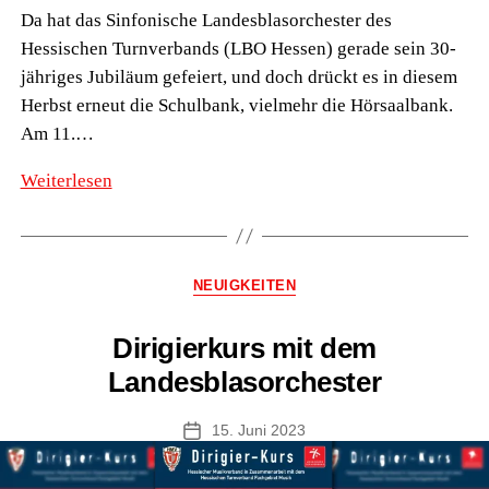
Da hat das Sinfonische Landesblasorchester des
Hessischen Turnverbands (LBO Hessen) gerade sein 30-
jähriges Jubiläum gefeiert, und doch drückt es in diesem
Herbst erneut die Schulbank, vielmehr die Hörsaalbank.
Am 11.…
LBO
Weiterlesen
Hessen
gibt
Galakonzert
Kategorien
NEUIGKEITEN
im
großen
Dirigierkurs mit dem
Saal
Landesblasorchester
der
Musikhochschule
15. Juni 2023
Veröffentlichungsdatum
Würzburg