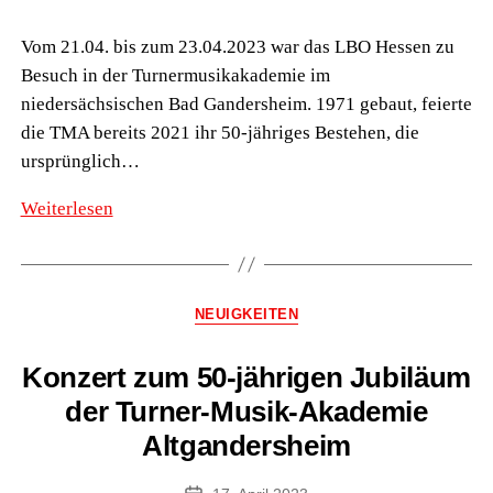
Vom 21.04. bis zum 23.04.2023 war das LBO Hessen zu
Besuch in der Turnermusikakademie im
niedersächsischen Bad Gandersheim. 1971 gebaut, feierte
die TMA bereits 2021 ihr 50-jähriges Bestehen, die
ursprünglich…
Deutsche
Weiterlesen
Uraufführung
zum
50-
Kategorien
NEUIGKEITEN
jährigen
Jubiläum
Konzert zum 50-jährigen Jubiläum
der
der Turner-Musik-Akademie
Turnermusikakademie
Altgandersheim