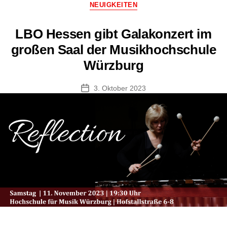
Kategorien
NEUIGKEITEN
Dirigierworkshop
und
LBO Hessen gibt Galakonzert im
Konzerttag
großen Saal der Musikhochschule
in
Würzburg
Würzburg
mit
Aufnahme
3. Oktober 2023
Veröffentlichungsdatum
durch
den
Bayerischen
Rundfunk