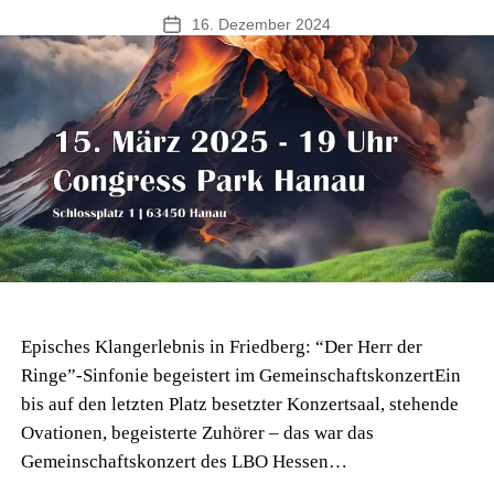
Kelkheim
16. Dezember 2024
Veröffentlichungsdatum
vor
Korea-
Tournee
Episches Klangerlebnis in Friedberg: “Der Herr der
Ringe”-Sinfonie begeistert im GemeinschaftskonzertEin
bis auf den letzten Platz besetzter Konzertsaal, stehende
Ovationen, begeisterte Zuhörer – das war das
Gemeinschaftskonzert des LBO Hessen…