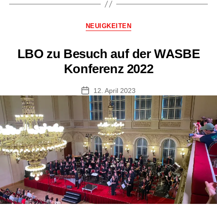
50-
jährigen
Kategorien
NEUIGKEITEN
Jubiläum
der
LBO zu Besuch auf der WASBE
Turner-
Konferenz 2022
Musik-
Akademie
12. April 2023
Veröffentlichungsdatum
Altgandersheim