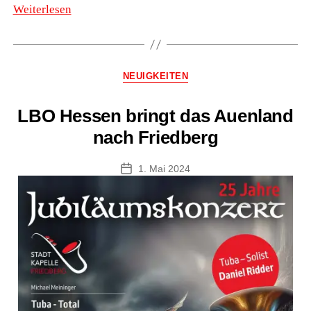
“Der
Weiterlesen
Herr
der
Ringe”
Kategorien
NEUIGKEITEN
Sinfonie
Nr.1
LBO Hessen bringt das Auenland
am
nach Friedberg
15.
März
1. Mai 2024
Veröffentlichungsdatum
im
Congress
Park
Hanau