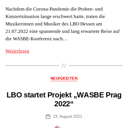
Nachdem die Corona-Pandemie die Proben- und
Konzertsituation lange erschwert hatte, traten die
Musikerinnen und Musiker des LBO Hessen am
21.07.2022 eine spannende und lang erwartete Reise auf
die WASBE-Konferenz nach…
LBO
Weiterlesen
zu
Besuch
auf
Kategorien
NEUIGKEITEN
der
WASBE
LBO startet Projekt „WASBE Prag
Konferenz
2022“
2022
23. August 2021
Veröffentlichungsdatum