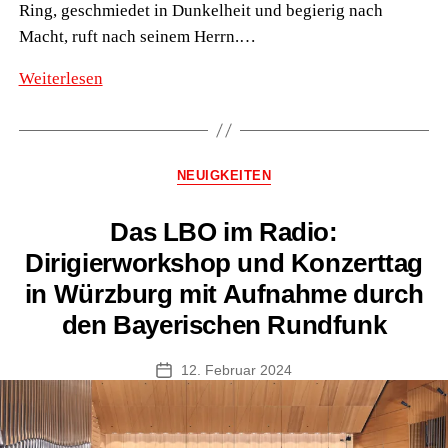
Ring, geschmiedet in Dunkelheit und begierig nach
Macht, ruft nach seinem Herrn.…
LBO
Weiterlesen
Hessen
bringt
das
Kategorien
NEUIGKEITEN
Auenland
nach
Das LBO im Radio:
Friedberg
Dirigierworkshop und Konzerttag
in Würzburg mit Aufnahme durch
den Bayerischen Rundfunk
12. Februar 2024
Veröffentlichungsdatum