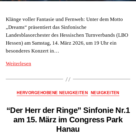
Klänge voller Fantasie und Fernweh: Unter dem Motto
„Dreams“ präsentiert das Sinfonische
Landesblasorchester des Hessischen Turnverbands (LBO
Hessen) am Samstag, 14. März 2026, um 19 Uhr ein
besonderes Konzert in…
Sinfonisches
Weiterlesen
Landesblasorchester
Hessen
lädt
Kategorien
HERVORGEHOBENE NEUIGKEITEN
NEUIGKEITEN
zum
Träumen
“Der Herr der Ringe” Sinfonie Nr.1
ein
am 15. März im Congress Park
–
Konzert
Hanau
in