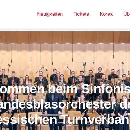
Neuigkeiten
Tickets
Korea
Üb
kommen beim Sinfoni
andesblasorchester d
ssischen Turnverba