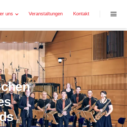
er uns
Veranstaltungen
Kontakt
Menü
schen
es
nds