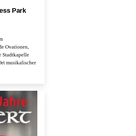
ress Park
im
nde Ovationen,
 Stadtkapelle
Ort musikalischer