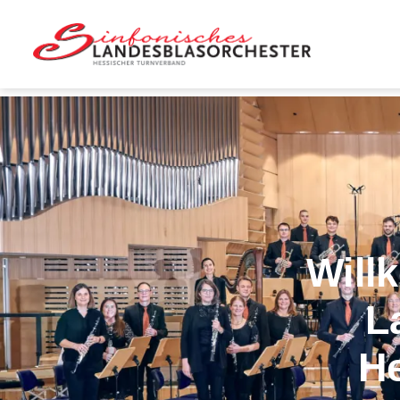
LBO
Hessen
Will
L
He