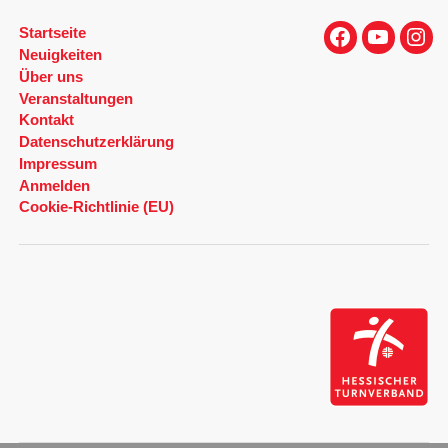
Startseite
Facebook
YouTube
Inst
Neuigkeiten
Über uns
Veranstaltungen
Kontakt
Datenschutzerklärung
Impressum
Anmelden
Cookie-Richtlinie (EU)