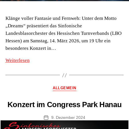
Klänge voller Fantasie und Fernweh: Unter dem Motto
„Dreams“ präsentiert das Sinfonische
Landesblasorchester des Hessischen Turnverbands (LBO
Hessen) am Samstag, 14. März 2026, um 19 Uhr ein
besonderes Konzert in…
Sinfonisches
Weiterlesen
Landesblasorchester
Hessen
lädt
Kategorien
ALLGEMEIN
zum
Träumen
Konzert im Congress Park Hanau
ein
–
9. Dezember 2024
Veröffentlichungsdatum
Konzert
in