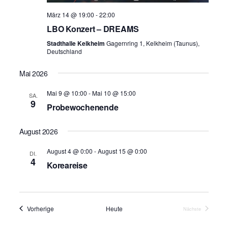
n
t
März 14 @ 19:00
-
22:00
e
LBO Konzert – DREAMS
Stadthalle Kelkheim
Gagernring 1, Kelkheim (Taunus),
n
Deutschland
,
Mai 2026
N
Mai 9 @ 10:00
-
Mai 10 @ 15:00
SA.
a
9
Probewochenende
v
August 2026
i
August 4 @ 0:00
-
August 15 @ 0:00
g
DI.
4
Koreareise
a
t
i
Veranstaltungen
Vorherige
Heute
Nächste
Veranstaltungen
o