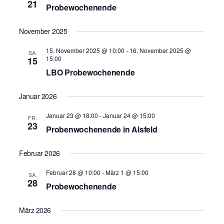
21
a
w
Probewochenende
n
ä
n
h
s
l
November 2025
e
s
t
n
15. November 2025 @ 10:00
-
16. November 2025 @
.
SA.
t
a
15:00
15
LBO Probewochenende
a
l
t
l
Januar 2026
u
t
Januar 23 @ 18:00
-
Januar 24 @ 15:00
FR.
n
23
u
Probenwochenende in Alsfeld
g
n
A
Februar 2026
g
n
Februar 28 @ 10:00
-
März 1 @ 15:00
SA.
e
28
s
Probewochenende
n
i
März 2026
S
c