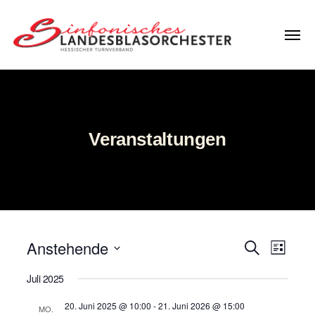
Menü
LBO
Hessen
Veranstaltungen
Anstehende
V
V
S
L
u
D
e
i
e
c
a
Juli 2025
s
h
r
t
t
r
e
u
e
20. Juni 2025 @ 10:00
-
21. Juni 2026 @ 15:00
a
MO.
m