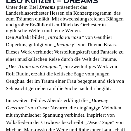
LBO Konzert – DREAMS
Unter dem Titel
Dreams
präsentiert das
Landesblasorchester Hessen ein Konzertprogramm, das
zum Träumen einlädt. Mit abwechslungsreichen Klängen
und großer Erzählkraft entführt das Orchester in
mythische Welten und ferne Weiten.
Den Auftakt bildet
„Intrada Furiosa“
von Gauthier
Dupertuis, gefolgt von
„Imagasy“
von Thiemo Kraas.
Dieses Werk verbindet Vorstellungskraft und Fantasie zu
einer musikalischen Reise durch die Welt der Träume.
„Der Traum des Oenghus“
, ein zweiteiliges Werk von
Rolf Rudin, erzählt die keltische Sage vom jungen
Oenghus, der im Traum einer Frau begegnet und sich von
Sehnsucht getrieben auf die Suche nach ihr begibt.
Im zweiten Teil des Abends erklingt die
„Downey
Overture“
von Oscar Navarro, die eingängige Melodien
mit rhythmischer Spannung verbindet. Inspiriert von
Volksliedern der Cowboys beschreibt
„Desert Sage
“ von
Michael Markowski die Weite und Ruhe einer Landschaft