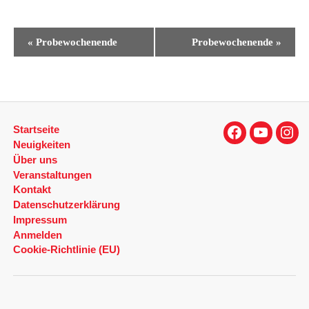
V
«
Probewochenende
Probewochenende
»
e
r
a
n
Startseite
s
Facebook
YouTube
Inst
Neuigkeiten
Über uns
t
Veranstaltungen
a
Kontakt
l
Datenschutzerklärung
Impressum
t
Anmelden
u
Cookie-Richtlinie (EU)
n
g